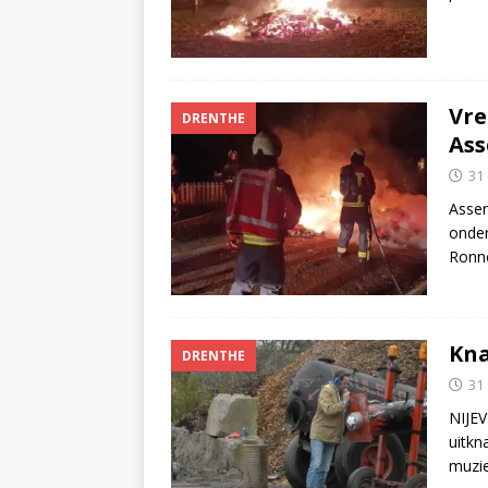
Vre
DRENTHE
Ass
31
Assen
onder
Ronne
Kna
DRENTHE
31
NIJEV
uitkn
muzi