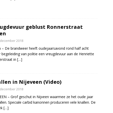
ugdevuur geblust Ronnerstraat
en
 december 2018
 – De brandweer heeft oudejaarsavond rond half acht
 begeleiding van politie een vreugdevuur aan de Henriette
rstraat in
[…]
llen in Nijeveen (Video)
 december 2018
EEN – Grof geschut in Nijveen waarmee ze het oude jaar
allen. Speciale carbid kanonnen produceren vele knallen. De
ek
[…]