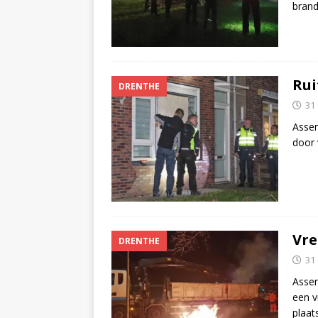
brand
Rui
DRENTHE
31
Assen
door 
Vre
DRENTHE
31
Assen
een v
plaa