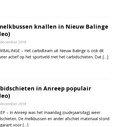
melkbussen knallen in Nieuw Balinge
deo)
 december 2018
BALINGE – Het carbidteam uit Nieuw Balinge is ook dit
weer actief op het sportveld met het carbidschieten. Dat
[…]
bidschieten in Anreep populair
deo)
 december 2018
EP – In Anreep was het maandag (oudejaarsdag) weer
dschieten. De melkbussen en ander afschiet materiaal stond
 garant voor
[…]