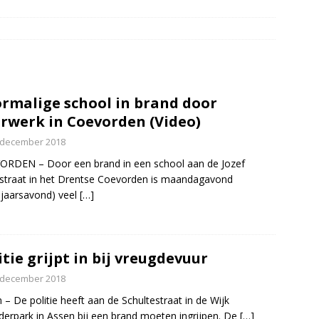
 over de kop Staphorst(Video)
NIEUWS
r in brand Ruinen
DRENTHE
er aangevaren op Schildmeer Steendam(Video)
NIEUWS
 tegen een boom in Dwingeloo(Video)
NIEUWS
rmalige school in brand door
rwerk in Coevorden (Video)
 december 2018
RDEN – Door een brand in een school aan de Jozef
lstraat in het Drentse Coevorden is maandagavond
jaarsavond) veel
[…]
itie grijpt in bij vreugdevuur
 december 2018
 – De politie heeft aan de Schultestraat in de Wijk
erpark in Assen bij een brand moeten ingrijpen. De
[…]