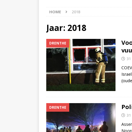
[ 8 augustus 2026 ]
Auto
HOME
2018
[ 8 augustus 2026 ]
Akke
[ 7 augustus 2026 ]
Surf
Jaar:
2018
[ 8 augustus 2026 ]
Auto
Voo
DRENTHE
vuu
31
COEVO
Israe
(oude
Pol
DRENTHE
31
Assen
Noord