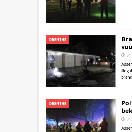
Bra
DRENTHE
vuu
31
Assen
illeg
bran
Pol
DRENTHE
bek
31
Assen