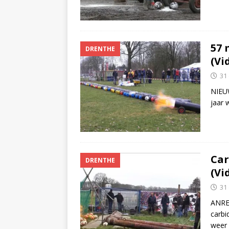
57 
DRENTHE
(Vi
31
NIEUW
jaar 
Car
DRENTHE
(Vi
31
ANRE
carbi
weer