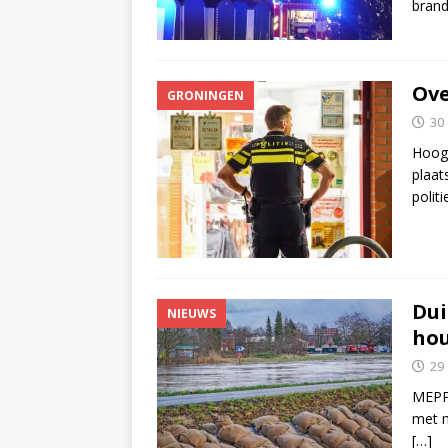
bran
Ove
GRONINGEN
30
Hooge
plaat
politi
Dui
NIEUWS
hou
29
MEPPE
met 
[…]