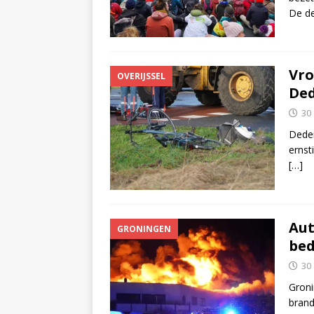
De d
Vro
OVERIJSSEL
Ded
30
Dedem
ernst
[…]
Aut
GRONINGEN
bed
30
Groni
brand