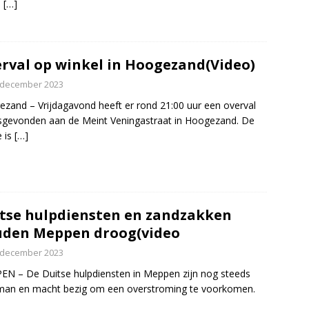
d
[…]
rval op winkel in Hoogezand(Video)
 december 2023
zand – Vrijdagavond heeft er rond 21:00 uur een overval
sgevonden aan de Meint Veningastraat in Hoogezand. De
e is
[…]
tse hulpdiensten en zandzakken
den Meppen droog(video
 december 2023
N – De Duitse hulpdiensten in Meppen zijn nog steeds
man en macht bezig om een overstroming te voorkomen.