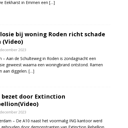
De Eekharst in Emmen een
[…]
losie bij woning Roden richt schade
 (Video)
 december 2023
 – Aan de Schulteweg in Roden is zondagnacht een
sie geweest waarna een woningbrand ontstond. Ramen
n aan diggelen.
[…]
 bezet door Extinction
ellion(Video)
 december 2023
rdam – De A10 naast het voormalig ING kantoor werd
 gehouden door demonstranten van Extinction Rebellion.