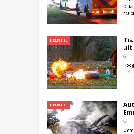
Oldeh
het e
Tra
DRENTHE
uit
31
Hooge
carbi
Aut
DRENTHE
Em
31
Emmen