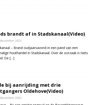
elauto en personenwagen in botsing in Ommen(Video)
NIEUWS
band en wagen met stro in de brand in Oosterhesselen(Video)
ine brand in Wijster(Video)
NIEUWS
ds brandt af in Stadskanaal(Video)
er aangevaren op Schildmeer Steendam(Video)
NIEUWS
 december 2023
kanaal – Brand oudjaarsavond in een pand van een
alige houthandel in Stadskanaal. Over de oorzaak is niets
nd. De
[…]
e bij aanrijding met drie
tgangers Oldehove(Video)
 december 2023
ove – Bij een ernstig ongeval op de Boventilsterweg in