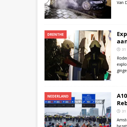
Van 
Exp
DRENTHE
aan
31
Roden
explo
ginge
A10
NEDERLAND
Reb
31
Amste
bezet