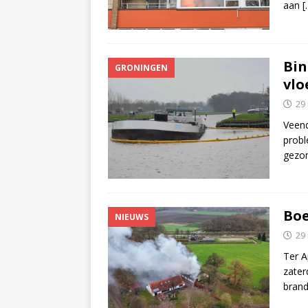
aan
[
Bin
GRONINGEN
vlo
29
Veend
prob
gezo
Boe
NIEUWS
29
Ter A
zater
brand