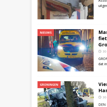
ASSEN
uitge
Man
NIEUWS
fie
Gro
30
GRONI
dat i
Vie
GRONINGEN
Ha
30
DEN 