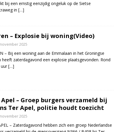
kt bij een ernstig eenzijdig ongeluk op de Sietse
traweg in
[…]
en – Explosie bij woning(Video)
 november 2025
 – Bij een woning aan de Emmalaan in het Groningse
 heeft zaterdagavond een explosie plaatsgevonden. Rond
 uur
[…]
 Apel – Groep burgers verzameld bij
ns Ter Apel, politie houdt toezicht
 november 2025
PEL – Zaterdagavond hebben zich een groep Nederlandse
rs verzameld bij de grensovergang N366 / B408 bij Ter