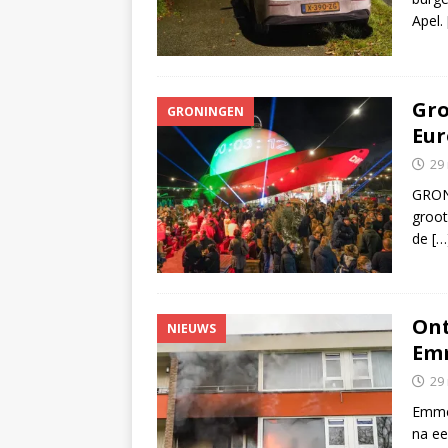
Apel.
Gro
GRONINGEN
Eur
29
GRON
groot
de
[…
Ont
NIEUWS
Em
29
Emme
na ee