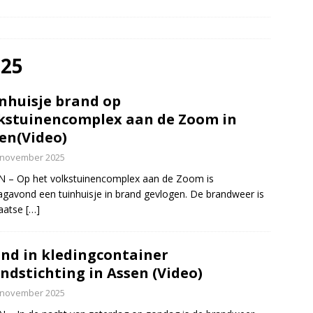
dweer brengt verkoeling in Leek(Video)
NIEUWS
slang schiet los van vuilniswagen tijdens inzamelronde
EUWS
025
oon gewond na incident openluchtbad Groningen(Video)
nhuisje brand op
kstuinencomplex aan de Zoom in
htwagen met mest van de weg door klapband N34 Odoorn(Video)
en(Video)
 november 2025
 – Op het volkstuinencomplex aan de Zoom is
gavond een tuinhuisje in brand gevlogen. De brandweer is
laatse
[…]
nd in kledingcontainer
ndstichting in Assen (Video)
 november 2025