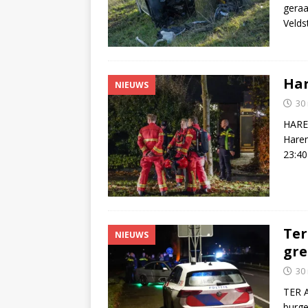
geraa
Velds
Har
NIEUWS
30
HAREN
Haren
23:40
Ter
NIEUWS
gre
30
TER A
burge