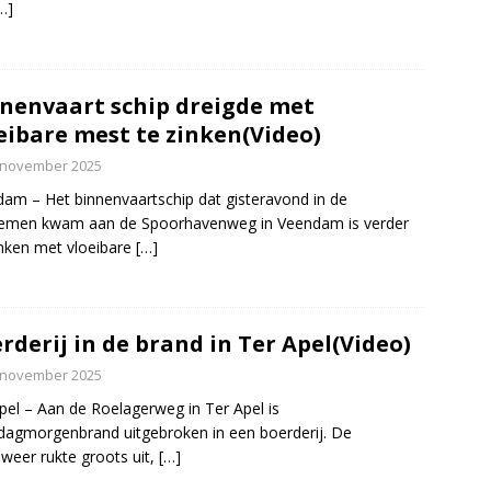
…]
nenvaart schip dreigde met
eibare mest te zinken(Video)
 november 2025
am – Het binnenvaartschip dat gisteravond in de
lemen kwam aan de Spoorhavenweg in Veendam is verder
nken met vloeibare
[…]
rderij in de brand in Ter Apel(Video)
 november 2025
pel – Aan de Roelagerweg in Ter Apel is
dagmorgenbrand uitgebroken in een boerderij. De
weer rukte groots uit,
[…]