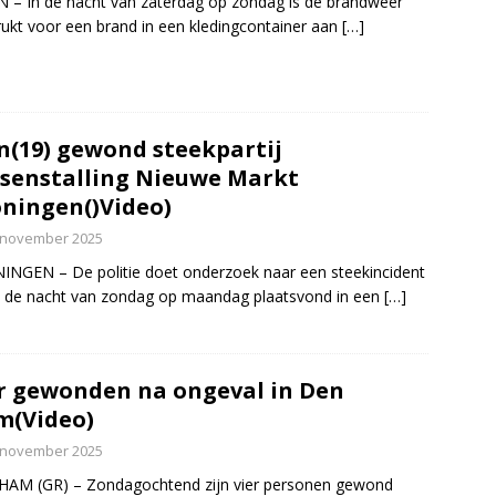
 – In de nacht van zaterdag op zondag is de brandweer
rukt voor een brand in een kledingcontainer aan
[…]
(19) gewond steekpartij
tsenstalling Nieuwe Markt
ningen()Video)
 november 2025
NGEN – De politie doet onderzoek naar een steekincident
n de nacht van zondag op maandag plaatsvond in een
[…]
r gewonden na ongeval in Den
m(Video)
 november 2025
HAM (GR) – Zondagochtend zijn vier personen gewond