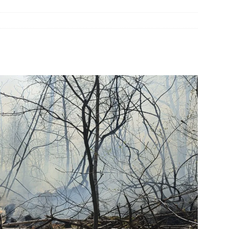
dweer brengt verkoeling in Leek(Video)
NIEUWS
slang schiet los van vuilniswagen tijdens inzamelronde
EUWS
oon gewond na incident openluchtbad Groningen(Video)
htwagen met mest van de weg door klapband N34 Odoorn(Video)