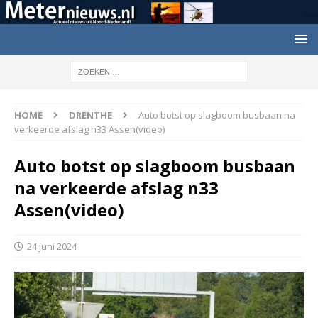
HOME
DRENTHE
Auto botst op slagboom busbaan na
verkeerde afslag n33 Assen(video)
Auto botst op slagboom busbaan
na verkeerde afslag n33
Assen(video)
24 juni 2024