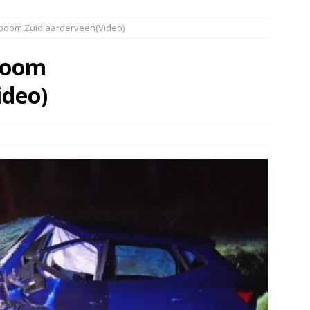
elauto en personenwagen in botsing in Ommen(Video)
NIEUWS
 boom Zuidlaarderveen(Video)
band en wagen met stro in de brand in Oosterhesselen(Video)
boom
ine brand in Wijster(Video)
NIEUWS
ideo)
er aangevaren op Schildmeer Steendam(Video)
NIEUWS