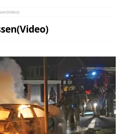
elauto en personenwagen in botsing in Ommen(Video)
NIEUWS
ssen(Video)
band en wagen met stro in de brand in Oosterhesselen(Video)
ssen(Video)
ine brand in Wijster(Video)
NIEUWS
er aangevaren op Schildmeer Steendam(Video)
NIEUWS