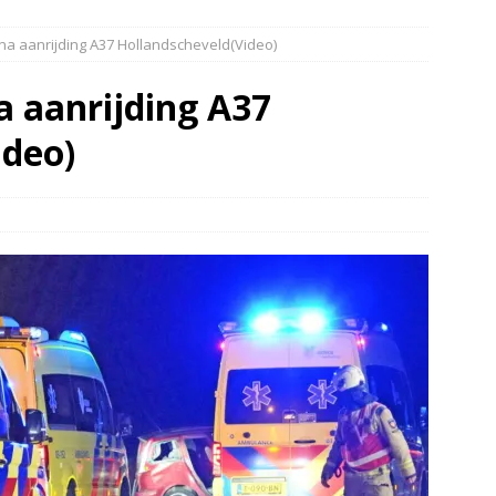
elauto en personenwagen in botsing in Ommen(Video)
NIEUWS
 na aanrijding A37 Hollandscheveld(Video)
band en wagen met stro in de brand in Oosterhesselen(Video)
a aanrijding A37
ine brand in Wijster(Video)
NIEUWS
ideo)
er aangevaren op Schildmeer Steendam(Video)
NIEUWS