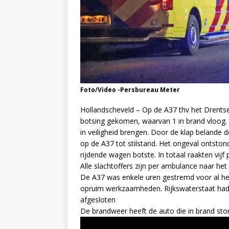
Foto/Video -Persbureau Meter
Hollandscheveld – Op de A37 thv het Drentse
botsing gekomen, waarvan 1 in brand vloog. 
in veiligheid brengen. Door de klap beland
op de A37 tot stilstand. Het ongeval ontst
rijdende wagen botste. In totaal raakten vij
Alle slachtoffers zijn per ambulance naar he
De A37 was enkele uren gestremd voor al het
opruim werkzaamheden. Rijkswaterstaat had
afgesloten
De brandweer heeft de auto die in brand stond