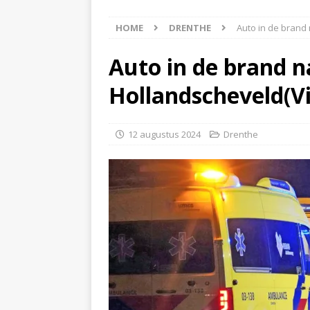
[ 6 augustus 2026 ]
Best
HOME
DRENTHE
Auto in de brand
[ 6 augustus 2026 ]
Klap
NIEUWS
Auto in de brand n
[ 6 augustus 2026 ]
Mach
Hollandscheveld(V
[ 7 augustus 2026 ]
Surf
12 augustus 2024
Drenthe