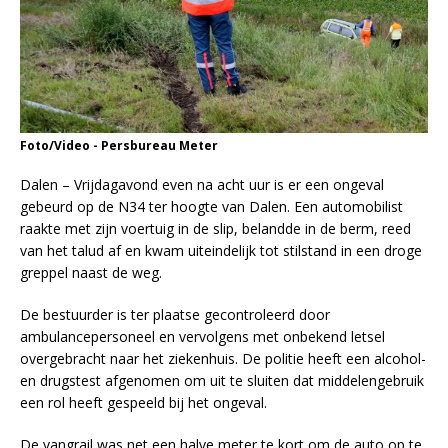
Foto/Video - Persbureau Meter
Dalen – Vrijdagavond even na acht uur is er een ongeval
gebeurd op de N34 ter hoogte van Dalen. Een automobilist
raakte met zijn voertuig in de slip, belandde in de berm, reed
van het talud af en kwam uiteindelijk tot stilstand in een droge
greppel naast de weg.
De bestuurder is ter plaatse gecontroleerd door
ambulancepersoneel en vervolgens met onbekend letsel
overgebracht naar het ziekenhuis. De politie heeft een alcohol-
en drugstest afgenomen om uit te sluiten dat middelengebruik
een rol heeft gespeeld bij het ongeval.
De vangrail was net een halve meter te kort om de auto op te