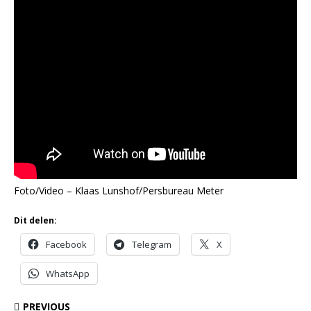
Foto/Video – Klaas Lunshof/Persbureau Meter
Dit delen:
Facebook
Telegram
X
WhatsApp
PREVIOUS