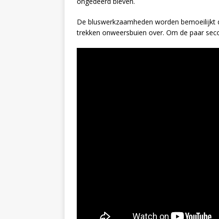
ongedeerd bleven.
De bluswerkzaamheden worden bemoeilijkt d
trekken onweersbuien over. Om de paar secon