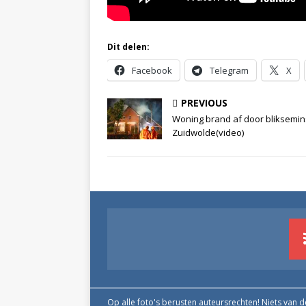
Dit delen:
Facebook
Telegram
X
PREVIOUS
Woning brand af door bliksemin
Zuidwolde(video)
Op alle foto's berusten auteursrechten! Niets van 