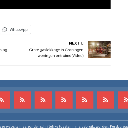
WhatsApp
NEXT
slag
Grote gaslekkage in Groningen
woningen ontruimd(Video)
deze website mag zonder schriftelijke toestemming gebruikt worden. Persburea