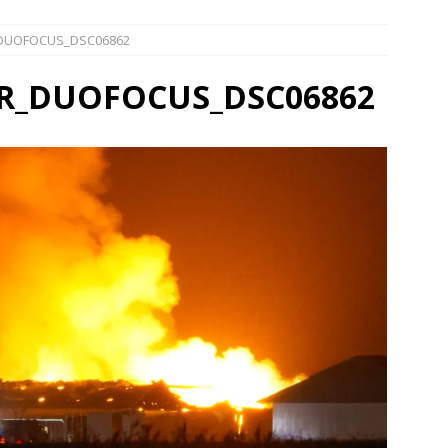
elauto en personenwagen in botsing in Ommen(Video)
NIEUWS
_DUOFOCUS_DSC06862
band en wagen met stro in de brand in Oosterhesselen(Video)
ER_DUOFOCUS_DSC06862
ine brand in Wijster(Video)
NIEUWS
er aangevaren op Schildmeer Steendam(Video)
NIEUWS