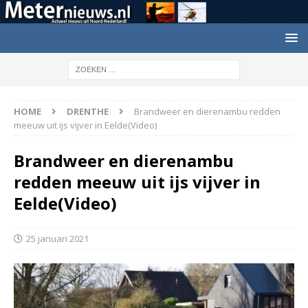
HOME
DRENTHE
Brandweer en dierenambu redden
meeuw uit ijs vijver in Eelde(Video)
Brandweer en dierenambu
redden meeuw uit ijs vijver in
Eelde(Video)
25 januari 2021