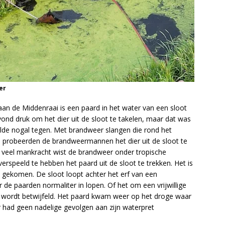
er
n de Middenraai is een paard in het water van een sloot
nd druk om het dier uit de sloot te takelen, maar dat was
lde nogal tegen. Met brandweer slangen die rond het
probeerden de brandweermannen het dier uit de sloot te
et veel mankracht wist de brandweer onder tropische
speeld te hebben het paard uit de sloot te trekken. Het is
s gekomen. De sloot loopt achter het erf van een
e paarden normaliter in lopen. Of het om een vrijwillige
wordt betwijfeld. Het paard kwam weer op het droge waar
r had geen nadelige gevolgen aan zijn waterpret