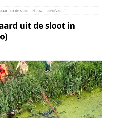
elauto en personenwagen in botsing in Ommen(Video)
NIEUWS
aard uit de sloot in Nieuwerloord(Video)
band en wagen met stro in de brand in Oosterhesselen(Video)
ard uit de sloot in
ine brand in Wijster(Video)
NIEUWS
o)
er aangevaren op Schildmeer Steendam(Video)
NIEUWS