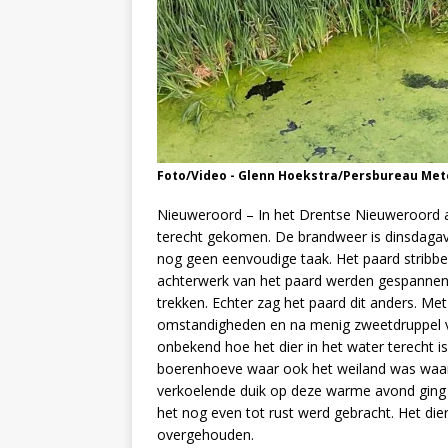
Foto/Video - Glenn Hoekstra/Persbureau Met
Nieuweroord – In het Drentse Nieuweroord aa
terecht gekomen. De brandweer is dinsdagavo
nog geen eenvoudige taak. Het paard stribbe
achterwerk van het paard werden gespannen 
trekken. Echter zag het paard dit anders. M
omstandigheden en na menig zweetdruppel ver
onbekend hoe het dier in het water terecht i
boerenhoeve waar ook het weiland was waar d
verkoelende duik op deze warme avond ging 
het nog even tot rust werd gebracht. Het die
overgehouden.