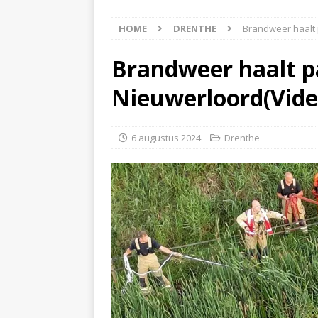
[ 6 augustus 2026 ]
Best
HOME
DRENTHE
Brandweer haalt p
[ 6 augustus 2026 ]
Klap
NIEUWS
Brandweer haalt pa
[ 6 augustus 2026 ]
Mach
Nieuwerloord(Vide
[ 7 augustus 2026 ]
Surf
6 augustus 2024
Drenthe