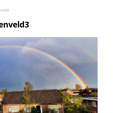
 over de kop Staphorst(Video)
NIEUWS
veld3
r in brand Ruinen
DRENTHE
er aangevaren op Schildmeer Steendam(Video)
NIEUWS
enveld3
 tegen een boom in Dwingeloo(Video)
NIEUWS