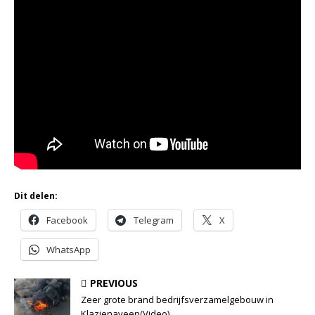
Dit delen:
Facebook
Telegram
X
WhatsApp
PREVIOUS
Zeer grote brand bedrijfsverzamelgebouw in
Klazienaveen(Video)