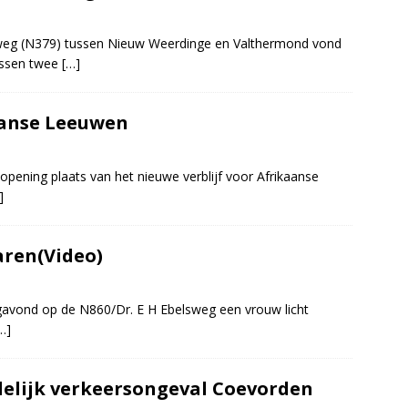
eg (N379) tussen Nieuw Weerdinge en Valthermond vond
ussen twee
[…]
anse Leeuwen
pening plaats van het nieuwe verblijf voor Afrikaanse
]
aren(Video)
agavond op de N860/Dr. E H Ebelsweg een vrouw licht
…]
delijk verkeersongeval Coevorden