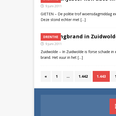
9 juni 2011
GIETEN – De politie trof woensdagmiddag een
Deze stond echter met
[…]
Woningbrand in Zuidwold
DRENTHE
9 juni 2011
Zuidwolde – In Zuidwolde is forse schade in
brand. Het vuur in het
[…]
«
1
…
1.442
1.443