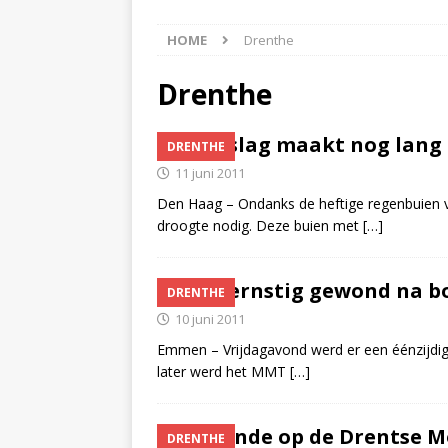
[ 5 augustus 2026 ]
Bran
HOME
Drenthe
[ 4 augustus 2026 ]
Olie
Hoogeveen(Video)
NI
Drenthe
[ 4 augustus 2026 ]
Pers
Neerslag maakt nog lang 
DRENTHE
NIEUWS
11 juni 2011
[ 6 augustus 2026 ]
Vrac
Den Haag – Ondanks de heftige regenbuien v
NIEUWS
droogte nodig. Deze buien met
[…]
Man ernstig gewond na b
DRENTHE
10 juni 2011
Emmen – Vrijdagavond werd er een éénzijd
later werd het MMT
[…]
Gewonde op de Drentse 
DRENTHE