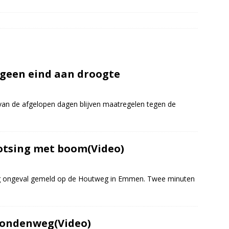
dweer brengt verkoeling in Leek(Video)
NIEUWS
slang schiet los van vuilniswagen tijdens inzamelronde
EUWS
oon gewond na incident openluchtbad Groningen(Video)
geen eind aan droogte
htwagen met mest van de weg door klapband N34 Odoorn(Video)
an de afgelopen dagen blijven maatregelen tegen de
otsing met boom(Video)
ig ongeval gemeld op de Houtweg in Emmen. Twee minuten
Mondenweg(Video)