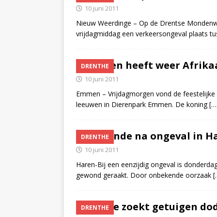
10 juni 2011
Nieuw Weerdinge – Op de Drentse Mondenw
vrijdagmiddag een verkeersongeval plaats t
Emmen heeft weer Afrika
DRENTHE
10 juni 2011
Emmen – Vrijdagmorgen vond de feestelijke o
leeuwen in Dierenpark Emmen. De koning
[…
Gewonde na ongeval in H
DRENTHE
10 juni 2011
Haren-Bij een eenzijdig ongeval is donderd
gewond geraakt. Door onbekende oorzaak
[
Politie zoekt getuigen do
DRENTHE