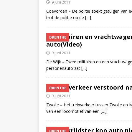
9 juni 2011
Coevorden – De politie zoekt getuigen van ee
trof de politie op de
[…]
Militairen en vrachtwage
DRENTHE
auto(Video)
9 juni 2011
De Wijk – Twee militairen en een vrachtwag
personenauto zat
[…]
Treinverkeer verstoord na
DRENTHE
9 juni 2011
Zwolle – Het treinverkeer tussen Zwolle en
van een locomotief van een
[…]
Spookrijdster kon auto nie
DRENTHE