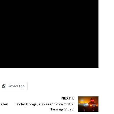
WhatsApp
NEXT
vallen
Dodelijk ongeval in zeer dichte mist bij
Thesinge(Video)