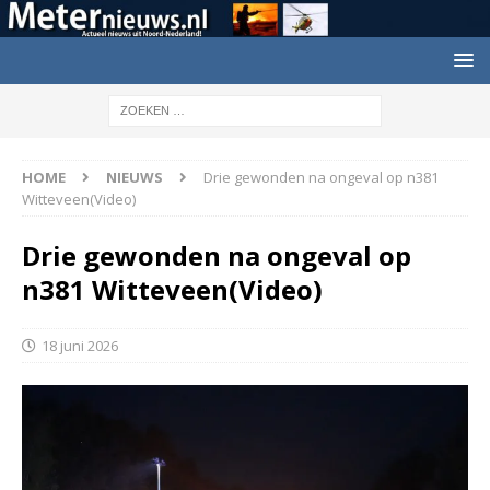
HOME
NIEUWS
Drie gewonden na ongeval op n381
Witteveen(Video)
Drie gewonden na ongeval op
n381 Witteveen(Video)
18 juni 2026