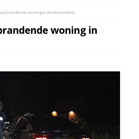
elauto en personenwagen in botsing in Ommen(Video)
NIEUWS
 uit brandende woning in Wirdum(Video)
band en wagen met stro in de brand in Oosterhesselen(Video)
 brandende woning in
ine brand in Wijster(Video)
NIEUWS
er aangevaren op Schildmeer Steendam(Video)
NIEUWS