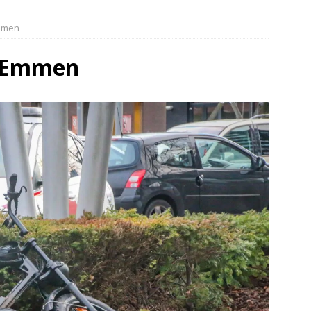
elauto en personenwagen in botsing in Ommen(Video)
NIEUWS
Emmen
band en wagen met stro in de brand in Oosterhesselen(Video)
n Emmen
ine brand in Wijster(Video)
NIEUWS
er aangevaren op Schildmeer Steendam(Video)
NIEUWS