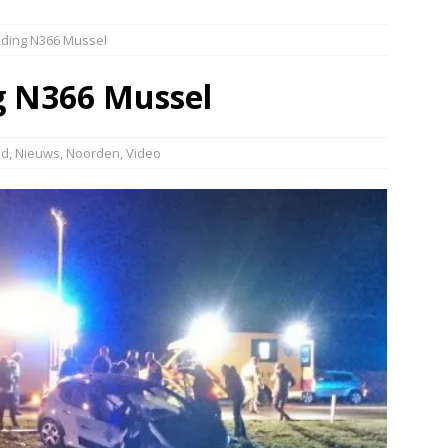
elauto en personenwagen in botsing in Ommen(Video)
NIEUWS
ijding N366 Mussel
band en wagen met stro in de brand in Oosterhesselen(Video)
ng N366 Mussel
ine brand in Wijster(Video)
NIEUWS
er aangevaren op Schildmeer Steendam(Video)
NIEUWS
nd
,
Nieuws
,
Noorden
,
Video