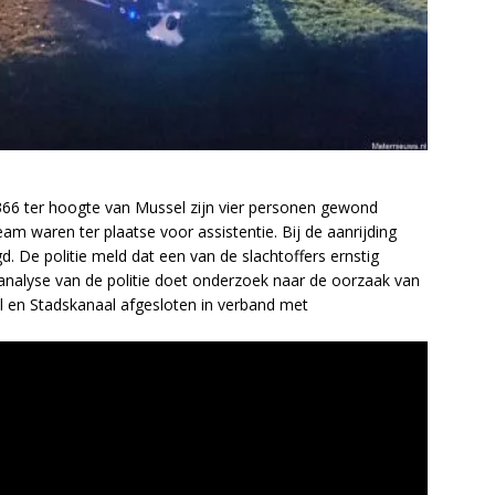
N366 ter hoogte van Mussel zijn vier personen gewond
m waren ter plaatse voor assistentie. Bij de aanrijding
. De politie meld dat een van de slachtoffers ernstig
analyse van de politie doet onderzoek naar de oorzaak van
l en Stadskanaal afgesloten in verband met