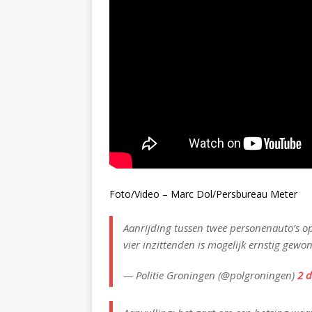
Foto/Video – Marc Dol/Persbureau Meter
Aanrijding tussen twee personenauto’s o
vier inzittenden is mogelijk ernstig gewon
— Politie Groningen (@polgroningen)
2 