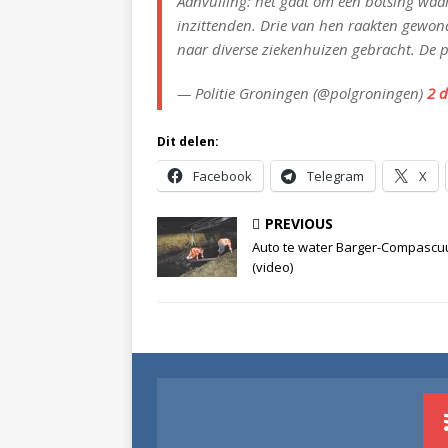
Aanvulling: het gaat om een botsing waarb
inzittenden. Drie van hen raakten gewond
naar diverse ziekenhuizen gebracht. De p
— Politie Groningen (@polgroningen)
2 
Dit delen:
Facebook
Telegram
X
PREVIOUS
Auto te water Barger-Compasc
(video)