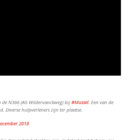
p de N366 (AG Wildervanckweg) bij
#Mussel
. Een van de
d. Diverse hulpverleners zijn ter plaatse.
december 2018