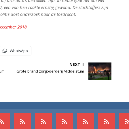
ij drie auto’s betrokken zijn. In totaal gaat het om vier
, een van hen raakte ernstig gewond. De slachtoffers zijn
olitie doet onderzoek naar de toedracht.
december 2018
WhatsApp
NEXT
uum
Grote brand zorgboerderij Middelstum