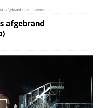
elauto en personenwagen in botsing in Ommen(Video)
NIEUWS
uis afgebrand Klazienaveen(Video)
band en wagen met stro in de brand in Oosterhesselen(Video)
s afgebrand
ine brand in Wijster(Video)
NIEUWS
o)
er aangevaren op Schildmeer Steendam(Video)
NIEUWS