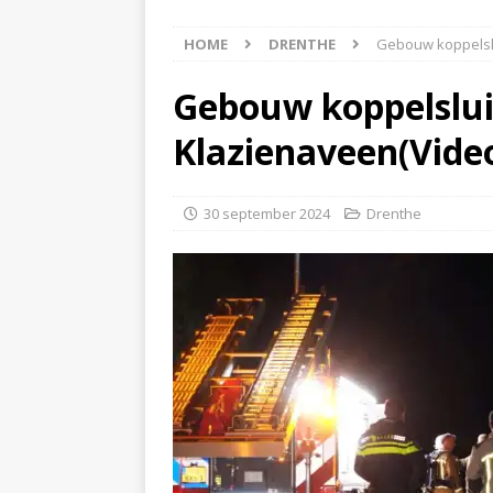
[ 6 augustus 2026 ]
Best
HOME
DRENTHE
Gebouw koppelsl
[ 6 augustus 2026 ]
Klap
NIEUWS
Gebouw koppelslui
[ 6 augustus 2026 ]
Mach
Klazienaveen(Vide
[ 7 augustus 2026 ]
Surf
30 september 2024
Drenthe