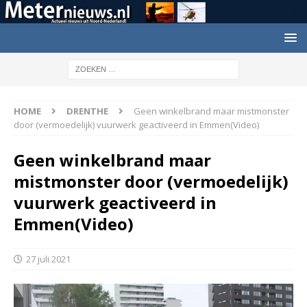
HOME
DRENTHE
Geen winkelbrand maar mistmonster
door (vermoedelijk) vuurwerk geactiveerd in Emmen(Video)
Geen winkelbrand maar
mistmonster door (vermoedelijk)
vuurwerk geactiveerd in
Emmen(Video)
27 juli 2021