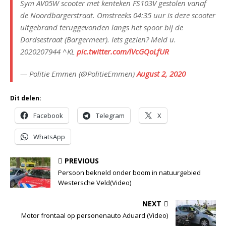
Sym AV05W scooter met kenteken FS103V gestolen vanaf
de Noordbargerstraat. Omstreeks 04:35 uur is deze scooter
uitgebrand teruggevonden langs het spoor bij de
Dordsestraat (Bargermeer). Iets gezien? Meld u.
2020207944 ^KL
pic.twitter.com/lVcGQoLfUR
— Politie Emmen (@PolitieEmmen)
August 2, 2020
Dit delen:
Facebook
Telegram
X
WhatsApp
PREVIOUS
Persoon bekneld onder boom in natuurgebied
Westersche Veld(Video)
NEXT
Motor frontaal op personenauto Aduard (Video)