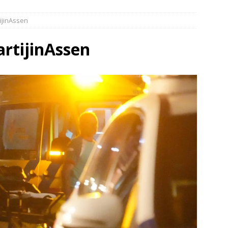
elauto en personenwagen in botsing in Ommen(Video)
NIEUWS
ijinAssen
band en wagen met stro in de brand in Oosterhesselen(Video)
rtijinAssen
ine brand in Wijster(Video)
NIEUWS
er aangevaren op Schildmeer Steendam(Video)
NIEUWS