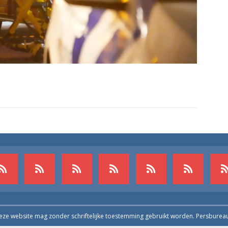
deze website mag zonder schriftelijke toestemming gebruikt worden. Persburea