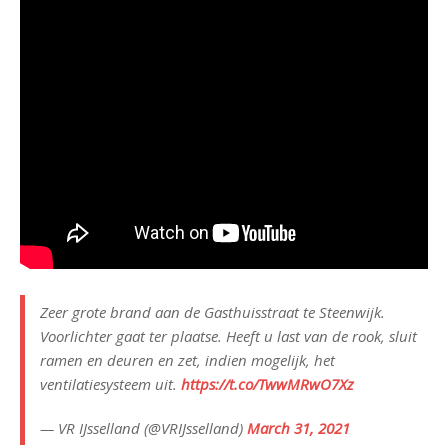
Zeer grote brand aan de Gasthuisstraat te Steenwijk.
Voorlichter gaat ter plaatse. Heeft u last van de rook, sluit
ramen en deuren en zet, indien mogelijk, het
ventilatiesysteem uit.
https://t.co/TwwMRwO7Xz
— VR IJsselland (@VRIJsselland)
March 31, 2021