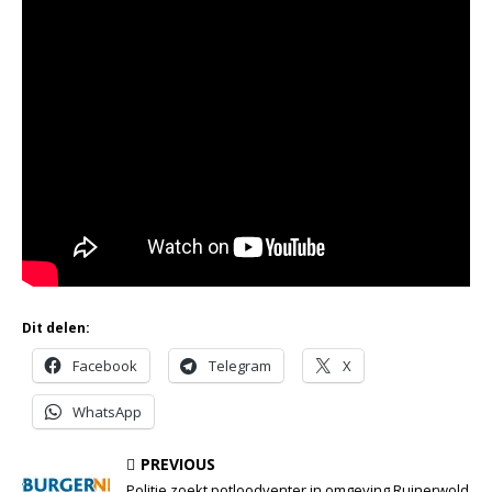
Dit delen:
Facebook
Telegram
X
WhatsApp
PREVIOUS
Politie zoekt potloodventer in omgeving Ruinerwold