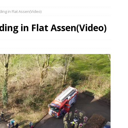
elauto en personenwagen in botsing in Ommen(Video)
NIEUWS
ng in Flat Assen(Video)
band en wagen met stro in de brand in Oosterhesselen(Video)
ing in Flat Assen(Video)
ine brand in Wijster(Video)
NIEUWS
er aangevaren op Schildmeer Steendam(Video)
NIEUWS