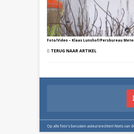
Foto/Video – Klaas Lunshof/Persbureau Mete
TERUG NAAR ARTIKEL
Op alle foto's berusten auteursrechten! Niets van 