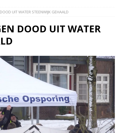
elauto en personenwagen in botsing in Ommen(Video)
NIEUWS
 DOOD UIT WATER STEENWIJK GEHAALD
band en wagen met stro in de brand in Oosterhesselen(Video)
GEN DOOD UIT WATER
ine brand in Wijster(Video)
NIEUWS
ALD
er aangevaren op Schildmeer Steendam(Video)
NIEUWS