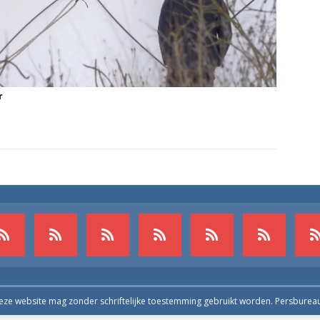
r
deze website mag zonder schriftelijke toestemming gebruikt worden. Persburea