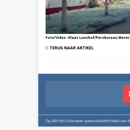
Foto/Video -Klaas Lunshof/Persbureau Meter
TERUG NAAR ARTIKEL
Op alle foto's berusten auteursrechten! Niets van 