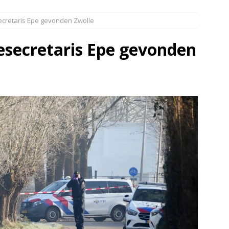
elauto en personenwagen in botsing in Ommen(Video)
NIEUWS
cretaris Epe gevonden Zwolle
band en wagen met stro in de brand in Oosterhesselen(Video)
secretaris Epe gevonden
ine brand in Wijster(Video)
NIEUWS
er aangevaren op Schildmeer Steendam(Video)
NIEUWS