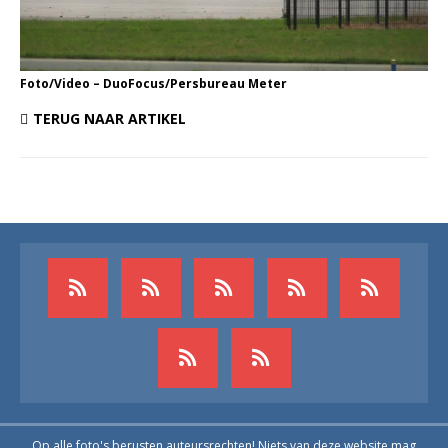
Foto/Video – DuoFocus/Persbureau Meter
TERUG NAAR ARTIKEL
Op alle foto's berusten auteursrechten! Niets van deze website mag