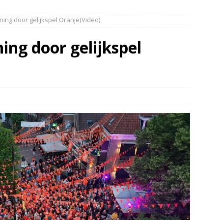
elauto en personenwagen in botsing in Ommen(Video)
NIEUWS
ing door gelijkspel Oranje(Video)
band en wagen met stro in de brand in Oosterhesselen(Video)
ing door gelijkspel
ine brand in Wijster(Video)
NIEUWS
er aangevaren op Schildmeer Steendam(Video)
NIEUWS