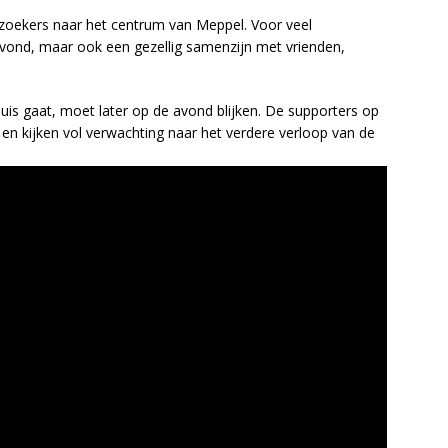
ezoekers naar het centrum van Meppel. Voor veel
 avond, maar ook een gezellig samenzijn met vrienden,
huis gaat, moet later op de avond blijken. De supporters op
 en kijken vol verwachting naar het verdere verloop van de