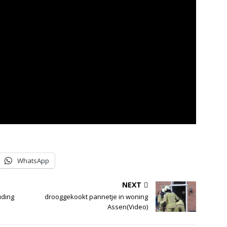
WhatsApp
NEXT
uding
drooggekookt pannetje in woning
Assen(Video)