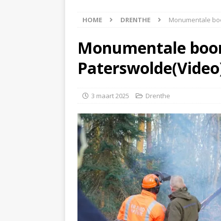
[ 5 augustus 2026 ]
Bran
HOME
DRENTHE
Monumentale boo
[ 4 augustus 2026 ]
Olie
Hoogeveen(Video)
NI
Monumentale boom
[ 4 augustus 2026 ]
Pers
Paterswolde(Video
NIEUWS
[ 6 augustus 2026 ]
Vrac
3 maart 2025
Drenthe
NIEUWS