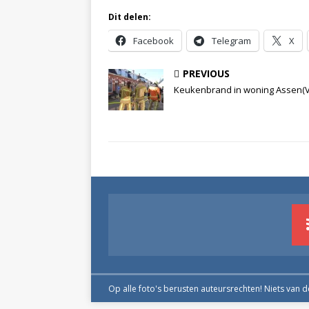
Dit delen:
Facebook
Telegram
X
PREVIOUS
Keukenbrand in woning Assen(V
Op alle foto's berusten auteursrechten! Niets van 