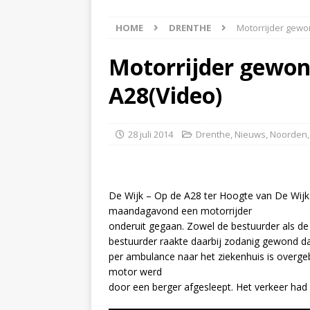
[ 7 augustus 2026 ]
auto
HOME
DRENTHE
Motorrijder gewon
[ 6 augustus 2026 ]
Best
[ 6 augustus 2026 ]
Klap
Motorrijder gewond
NIEUWS
A28(Video)
[ 8 augustus 2026 ]
Akke
28 juli 2014
Drenthe
,
Nieuws
,
Noorden
De Wijk – Op de A28 ter Hoogte van De Wij
maandagavond een motorrijder
onderuit gegaan. Zowel de bestuurder als de
bestuurder raakte daarbij zodanig gewond da
per ambulance naar het ziekenhuis is overg
motor werd
door een berger afgesleept. Het verkeer had 