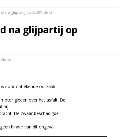
’s botsen bij Duits Nederlandse grens(Video)
NIEUWS
d na glijpartij op A28(Video)
elauto en personenwagen in botsing in Ommen(Video)
NIEUWS
band en wagen met stro in de brand in Oosterhesselen(Video)
 na glijpartij op
r in brand Ruinen
DRENTHE
,
Video
k is door onbekende oorzaak
 motor gleden over het asfalt. De
t hij
ebracht. De zwaar beschadigde
geen hinder van dit ongeval.