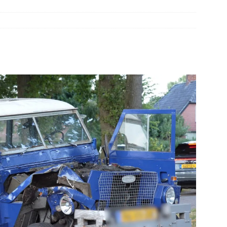
’s botsen bij Duits Nederlandse grens(Video)
NIEUWS
elauto en personenwagen in botsing in Ommen(Video)
NIEUWS
band en wagen met stro in de brand in Oosterhesselen(Video)
r in brand Ruinen
DRENTHE