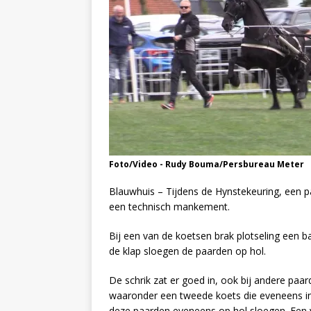
Foto/Video - Rudy Bouma/Persbureau Meter
Blauwhuis – Tijdens de Hynstekeuring, een 
een technisch mankement.
Bij een van de koetsen brak plotseling een 
de klap sloegen de paarden op hol.
De schrik zat er goed in, ook bij andere paa
waaronder een tweede koets die eveneens 
deze paarden eveneens op hol sloegen. Een 