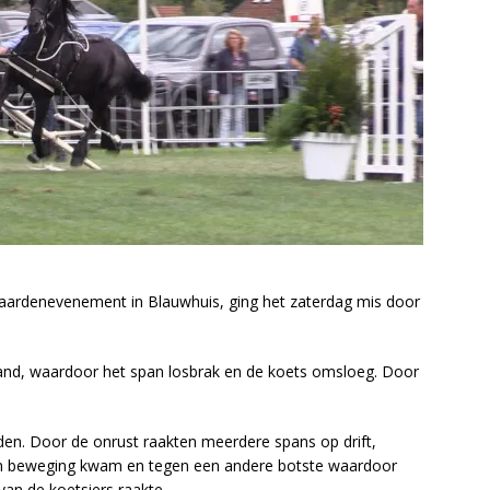
paardenevenement in Blauwhuis, ging het zaterdag mis door
band, waardoor het span losbrak en de koets omsloeg. Door
rden. Door de onrust raakten meerdere spans op drift,
in beweging kwam en tegen een andere botste waardoor
van de koetsiers raakte