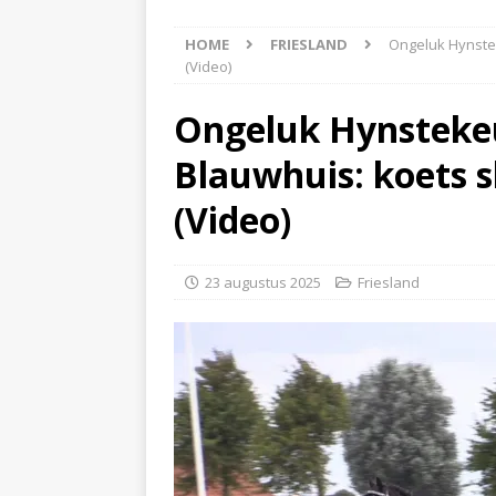
[ 5 augustus 2026 ]
Bran
HOME
FRIESLAND
Ongeluk Hynstek
[ 4 augustus 2026 ]
Olie
(Video)
Hoogeveen(Video)
NI
Ongeluk Hynstekeu
[ 4 augustus 2026 ]
Pers
Blauwhuis: koets s
NIEUWS
[ 6 augustus 2026 ]
Vrac
(Video)
NIEUWS
23 augustus 2025
Friesland