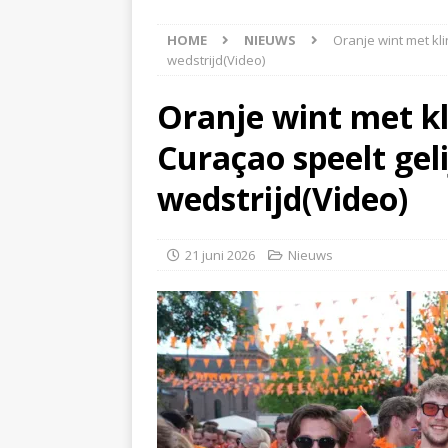
[ 5 augustus 2026 ]
Bran
HOME
NIEUWS
Oranje wint met kl
[ 4 augustus 2026 ]
Olie
wedstrijd(Video)
Hoogeveen(Video)
NI
Oranje wint met kl
[ 4 augustus 2026 ]
Pers
Curaçao speelt gel
NIEUWS
[ 6 augustus 2026 ]
Vrac
wedstrijd(Video)
NIEUWS
21 juni 2026
Nieuws