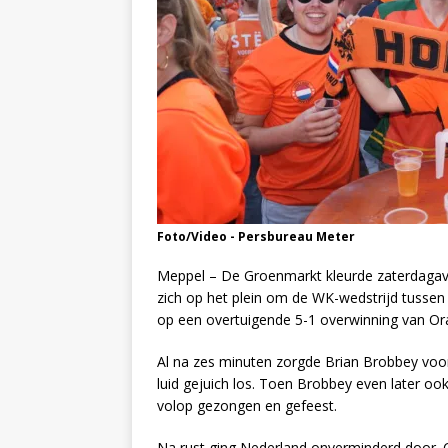
Foto/Video - Persbureau Meter
Meppel – De Groenmarkt kleurde zaterdagav
zich op het plein om de WK-wedstrijd tusse
op een overtuigende 5-1 overwinning van Or
Al na zes minuten zorgde Brian Brobbey voor
luid gejuich los. Toen Brobbey even later o
volop gezongen en gefeest.
Na rust ging Nederland onverminderd door. 