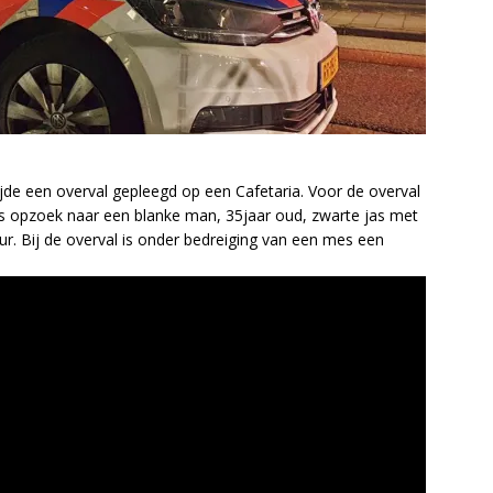
de een overval gepleegd op een Cafetaria. Voor de overval
e is opzoek naar een blanke man, 35jaar oud, zwarte jas met
ur. Bij de overval is onder bedreiging van een mes een