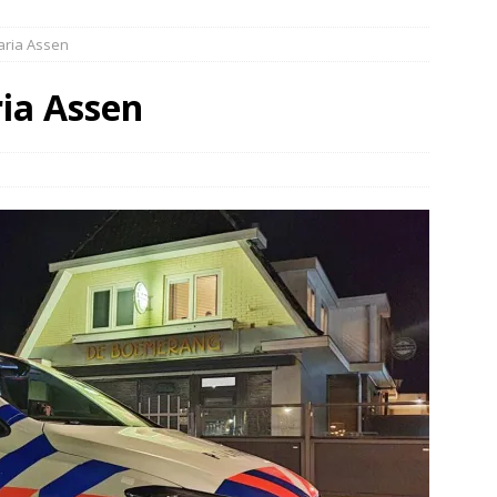
elauto en personenwagen in botsing in Ommen(Video)
NIEUWS
aria Assen
band en wagen met stro in de brand in Oosterhesselen(Video)
ia Assen
ine brand in Wijster(Video)
NIEUWS
er aangevaren op Schildmeer Steendam(Video)
NIEUWS