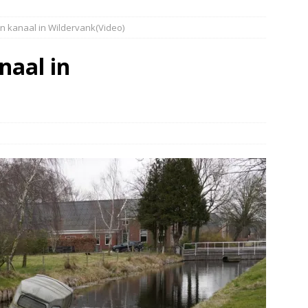
elauto en personenwagen in botsing in Ommen(Video)
NIEUWS
in kanaal in Wildervank(Video)
band en wagen met stro in de brand in Oosterhesselen(Video)
naal in
ine brand in Wijster(Video)
NIEUWS
er aangevaren op Schildmeer Steendam(Video)
NIEUWS