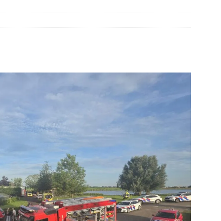
elauto en personenwagen in botsing in Ommen(Video)
NIEUWS
band en wagen met stro in de brand in Oosterhesselen(Video)
ine brand in Wijster(Video)
NIEUWS
er aangevaren op Schildmeer Steendam(Video)
NIEUWS