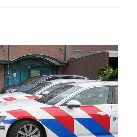
’s botsen bij Duits Nederlandse grens(Video)
NIEUWS
elauto en personenwagen in botsing in Ommen(Video)
NIEUWS
band en wagen met stro in de brand in Oosterhesselen(Video)
r in brand Ruinen
DRENTHE