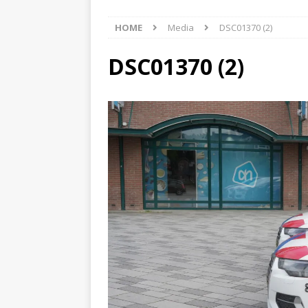
[ 7 augustus 2026 ]
auto
HOME
Media
DSC01370 (2)
[ 6 augustus 2026 ]
Best
[ 6 augustus 2026 ]
Klap
DSC01370 (2)
NIEUWS
[ 8 augustus 2026 ]
Akke