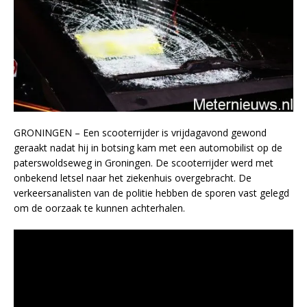
GRONINGEN – Een scooterrijder is vrijdagavond gewond
geraakt nadat hij in botsing kam met een automobilist op de
paterswoldseweg in Groningen. De scooterrijder werd met
onbekend letsel naar het ziekenhuis overgebracht. De
verkeersanalisten van de politie hebben de sporen vast gelegd
om de oorzaak te kunnen achterhalen.