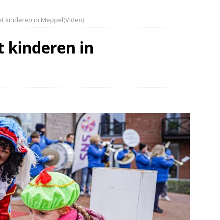
elauto en personenwagen in botsing in Ommen(Video)
NIEUWS
Met kinderen in Meppel(Video)
band en wagen met stro in de brand in Oosterhesselen(Video)
t kinderen in
ine brand in Wijster(Video)
NIEUWS
er aangevaren op Schildmeer Steendam(Video)
NIEUWS