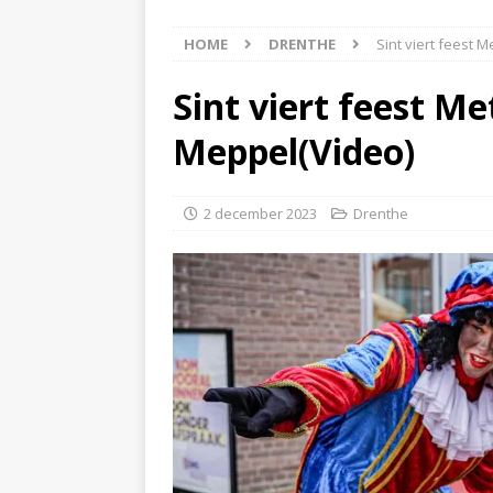
[ 6 augustus 2026 ]
Best
HOME
DRENTHE
Sint viert feest 
[ 6 augustus 2026 ]
Klap
NIEUWS
Sint viert feest Me
[ 6 augustus 2026 ]
Mach
Meppel(Video)
[ 7 augustus 2026 ]
Surf
2 december 2023
Drenthe