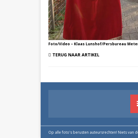
Foto/Video – Klaas Lunshof/Persbureau Mete
TERUG NAAR ARTIKEL
Op alle foto's berusten auteursrechten! Niets van 