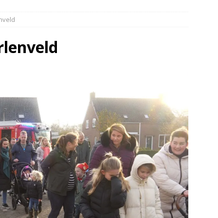
elauto en personenwagen in botsing in Ommen(Video)
NIEUWS
enveld
band en wagen met stro in de brand in Oosterhesselen(Video)
rlenveld
ine brand in Wijster(Video)
NIEUWS
er aangevaren op Schildmeer Steendam(Video)
NIEUWS