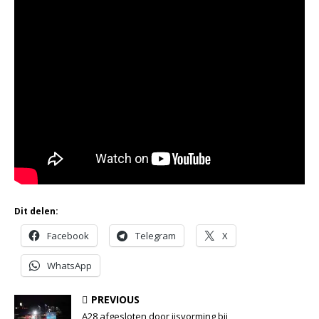
Dit delen:
Facebook
Telegram
X
WhatsApp
PREVIOUS
A28 afgesloten door ijsvorming bij