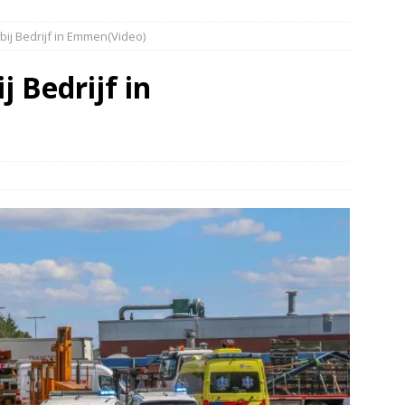
elauto en personenwagen in botsing in Ommen(Video)
NIEUWS
bij Bedrijf in Emmen(Video)
band en wagen met stro in de brand in Oosterhesselen(Video)
j Bedrijf in
ine brand in Wijster(Video)
NIEUWS
er aangevaren op Schildmeer Steendam(Video)
NIEUWS