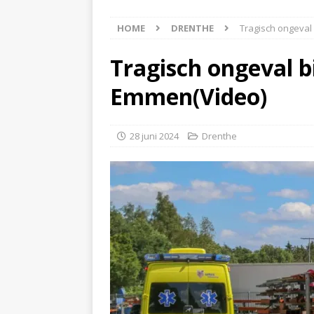
[ 6 augustus 2026 ]
Best
HOME
DRENTHE
Tragisch ongeval 
[ 6 augustus 2026 ]
Klap
NIEUWS
Tragisch ongeval bi
[ 6 augustus 2026 ]
Mach
Emmen(Video)
[ 7 augustus 2026 ]
Surf
28 juni 2024
Drenthe