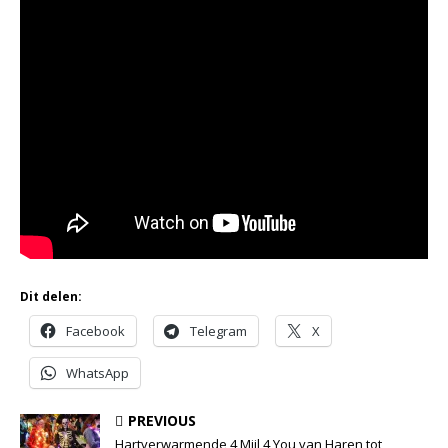
Dit delen:
Facebook
Telegram
X
WhatsApp
PREVIOUS
Hartverwarmende 4 Mijl 4 You van Haren tot