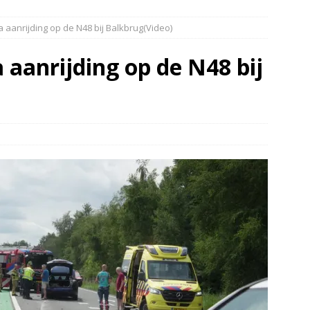
elauto en personenwagen in botsing in Ommen(Video)
NIEUWS
anrijding op de N48 bij Balkbrug(Video)
band en wagen met stro in de brand in Oosterhesselen(Video)
aanrijding op de N48 bij
ine brand in Wijster(Video)
NIEUWS
er aangevaren op Schildmeer Steendam(Video)
NIEUWS