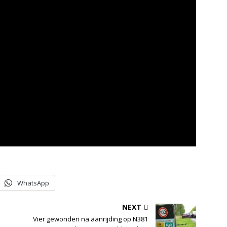
WhatsApp
NEXT
Vier gewonden na aanrijding op N381